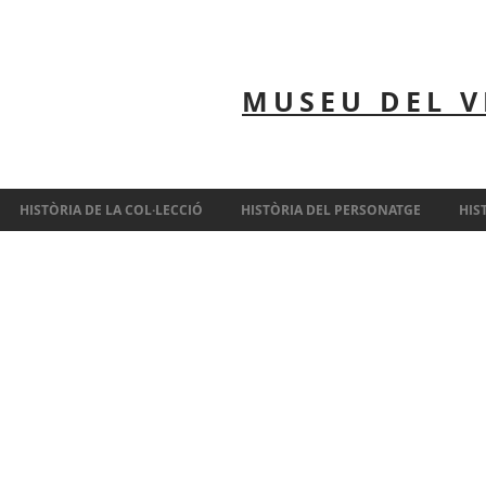
MUSEU DEL V
HISTÒRIA DE LA COL·LECCIÓ
HISTÒRIA DEL PERSONATGE
HIS