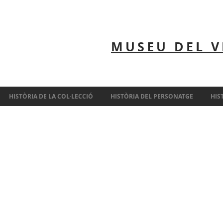
MUSEU DEL V
HISTÒRIA DE LA COL·LECCIÓ
HISTÒRIA DEL PERSONATGE
HIS