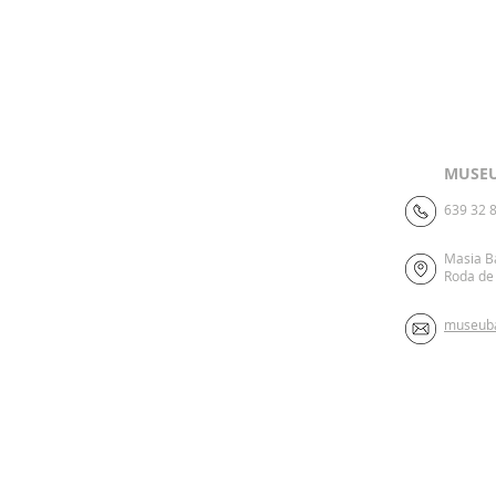
MUSEU
639 32 8
Masia B
Roda de 
museub